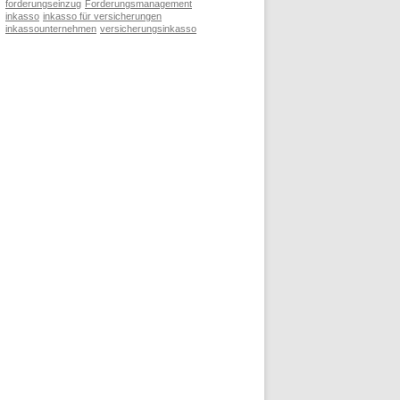
forderungseinzug
Forderungsmanagement
inkasso
inkasso für versicherungen
inkassounternehmen
versicherungsinkasso