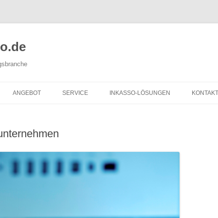
o.de
gsbranche
Zum
Inhalt
ANGEBOT
SERVICE
INKASSO-LÖSUNGEN
KONTAK
springen
FAQS
sunternehmen
PARTNER
NACHHALTIGKEIT