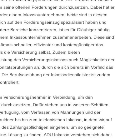
um seine offenen Forderungen durchzusetzen. Dabei hat er
oder einem Inkassounternehmen, beide sind in diesem
ich auf den Forderungseinzug spezialisiert haben und
ere Bereiche konzentrieren, ist es für Gläubiger häufig
it einem Inkassounternehmen zusammenarbeiten. Diese sind
tmals schneller, effizienter und kostengünstiger das
 die Versicherung selbst. Zudem bieten
istung des Versicherungsinkassos auch Möglichkeiten der
nitätsprüfungen an, durch die sich bereits im Vorfeld das
t. Die Berufsausübung der Inkassodienstleister ist zudem
ntrolliert.
 dem Versicherungsnehmer in Verbindung, um den
durchzusetzen. Dafür stehen uns in weiteren Schritten
Verfügung, vom Verfassen von Mahnungen und der
uldner bis hin zum telefonischen Inkasso, in dem wir auf
sse des Zahlungspflichtigen eingehen, um so geeignete
ine Lösung zu finden. ADU Inkasso verstehen sich dabei